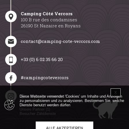
Camping Côté Vercors
100 B rue des condamines
26190 St Nazaire en Royans
contact@camping-cote-vercors.com
+33 (0) 6 02 35 66 20
#campingcotevercors
X
Cookie
@campingcotevercors
Diese Webseite verwendet 'Cookies' um Inhalte und Anzeigen
zu personalisieren und zu analysieren. Bestimmen Sie, welche
Dienste benutzt werden dürfen
Unsere Partner
(1)
Besucher Zähldienste
Allg. Gesch. & Geschäftsordnung
ALLE AKZEPTIEREN